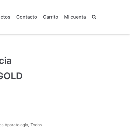
uctos
Contacto
Carrito
Mi cuenta
cia
 GOLD
os Aparatologia
,
Todos