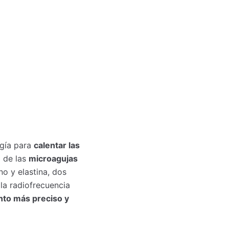
rgía para
calentar las
a de las
microagujas
no y elastina, dos
 la radiofrecuencia
nto más preciso y