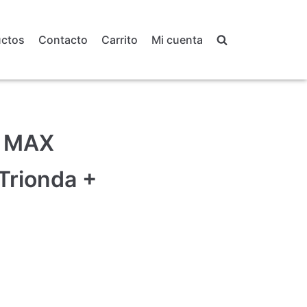
uctos
Contacto
Carrito
Mi cuenta
o MAX
Trionda +