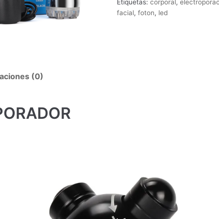
Etiquetas:
corporal
,
electropora
facial
,
foton
,
led
aciones (0)
PORADOR