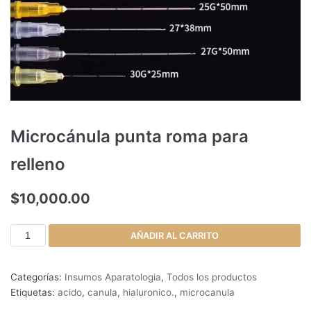
Microcánula punta roma para
relleno
$
10,000.00
AÑADIR AL CARRITO
Categorías:
Insumos Aparatologia
,
Todos los productos
Etiquetas:
acido
,
canula
,
hialuronico.
,
microcanula