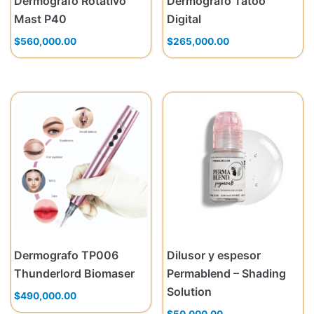
Dermografo Rotativo
Dermografo Tatoo
Mast P40
Digital
$
560,000.00
$
265,000.00
Dermografo TP006
Dilusor y espesor
Thunderlord Biomaser
Permablend – Shading
Solution
$
490,000.00
$
50,000.00