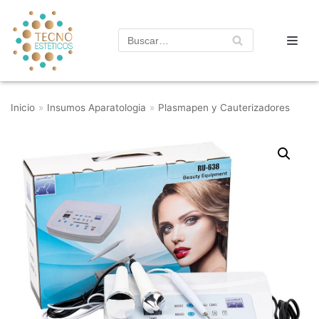
Saltar
al
contenido
Inicio
»
Insumos Aparatologia
»
Plasmapen y Cauterizadores