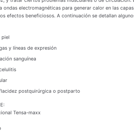
iza ondas electromagnéticas para generar calor en las capa
arios efectos beneficiosos. A continuación se detallan alguno
 piel
gas y líneas de expresión
lación sanguínea
elulitis
ular
flacidez postquirúrgica o postparto
E:
ncional Tensa-maxx
o