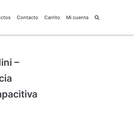
uctos
Contacto
Carrito
Mi cuenta
ni –
cia
pacitiva