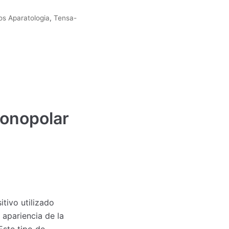
os Aparatologia
,
Tensa-
monopolar
tivo utilizado
 apariencia de la
 Este tipo de