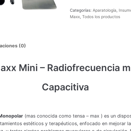
Categorías:
Aparatología
,
Insum
Maxx
,
Todos los productos
aciones (0)
xx Mini – Radiofrecuencia 
Capacitiva
 Monopolar
(mas conocida como tensa – max ) es un disposi
tamientos estéticos y terapéuticos, enfocado en mejorar la
idez, y tratar ciertos problemas musculares o de circulación.