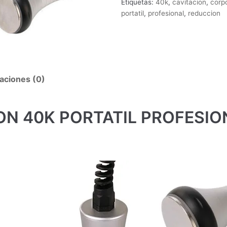
Etiquetas:
40k
,
cavitacion
,
corp
portatil
,
profesional
,
reduccion
aciones (0)
ON 40K PORTATIL PROFESIO