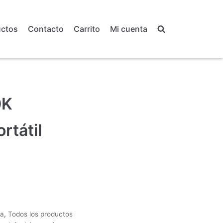
uctos
Contacto
Carrito
Mi cuenta
0K
rtátil
ia
,
Todos los productos