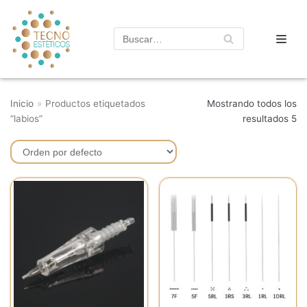
Saltar
al
contenido
Inicio
»
Productos etiquetados
Mostrando todos los
“labios”
resultados 5