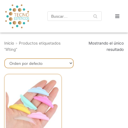
Saltar
al
contenido
Inicio
»
Productos etiquetados
Mostrando el único
“lifting”
resultado