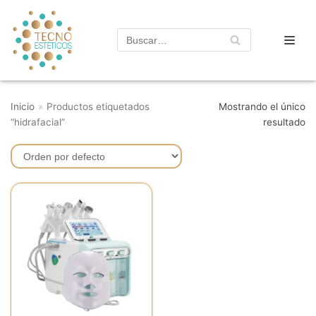
Saltar
al
contenido
Inicio
»
Productos etiquetados
Mostrando el único
“hidrafacial”
resultado