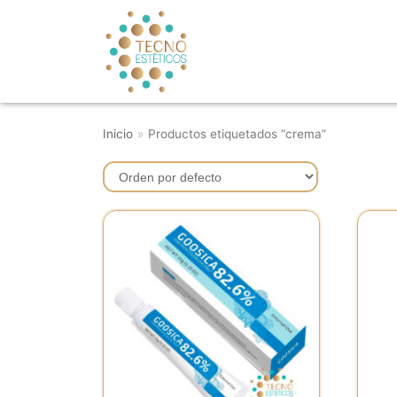
Saltar
al
contenido
Inicio
»
Productos etiquetados “crema”