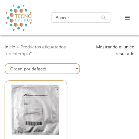
Saltar
al
contenido
Inicio
»
Productos etiquetados
Mostrando el único
“creioterapia”
resultado