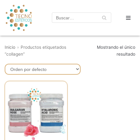
Saltar
al
contenido
Inicio
»
Productos etiquetados
Mostrando el único
“collagen”
resultado