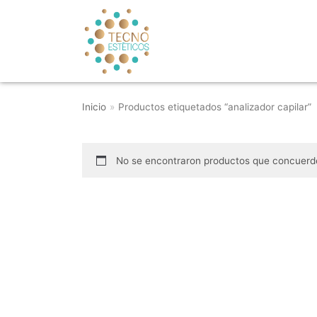
Saltar
al
contenido
Inicio
»
Productos etiquetados “analizador capilar”
No se encontraron productos que concuerde