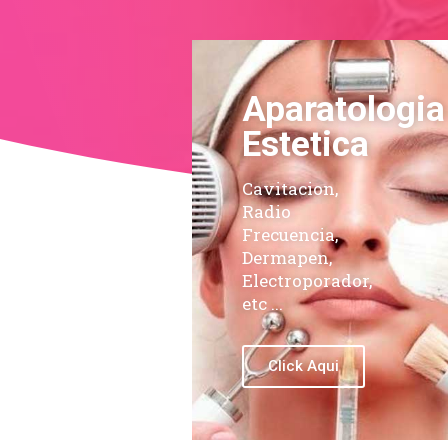
Aparatologia
Estetica
Cavitacion,
Radio
Frecuencia,
Dermapen,
Electroporador,
etc ...
Click Aqui