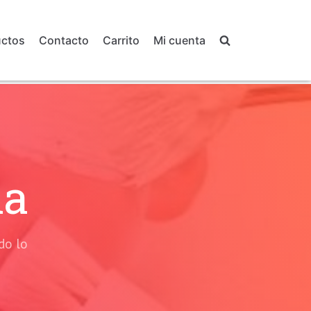
uctos
Contacto
Carrito
Mi cuenta
ia
do lo