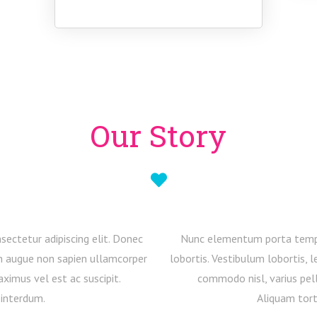
Our Story
ectetur adipiscing elit. Donec
Nunc elementum porta tempus.
n augue non sapien ullamcorper
lobortis. Vestibulum lobortis, 
aximus vel est ac suscipit.
commodo nisl, varius pell
 interdum.
Aliquam tort